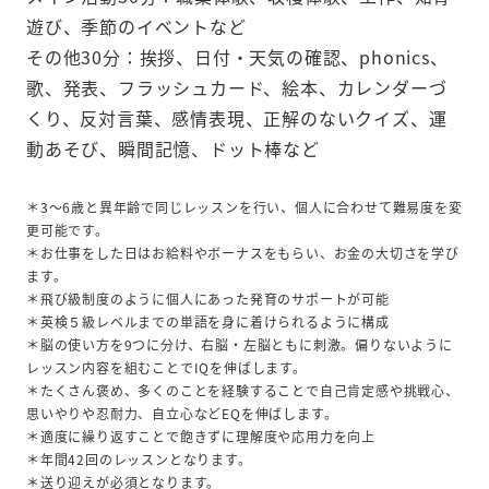
遊び、季節のイベントなど
その他30分：挨拶、日付・天気の確認、phonics、
歌、発表、フラッシュカード、絵本、カレンダーづ
くり、反対言葉、感情表現、正解のないクイズ、運
動あそび、瞬間記憶、ドット棒など
＊3～6歳と異年齢で同じレッスンを行い、個人に合わせて難易度を変
更可能です。
＊お仕事をした日はお給料やボーナスをもらい、お金の大切さを学び
ます。
＊飛び級制度のように個人にあった発育のサポートが可能
＊英検５級レベルまでの単語を身に着けられるように構成
＊脳の使い方を9つに分け、右脳・左脳ともに刺激。偏りないように
レッスン内容を組むことでIQを伸ばします。
＊たくさん褒め、多くのことを経験することで自己肯定感や挑戦心、
思いやりや忍耐力、自立心などEQを伸ばします。
＊適度に繰り返すことで飽きずに理解度や応用力を向上
＊年間42回のレッスンとなります。
＊送り迎えが必須となります。