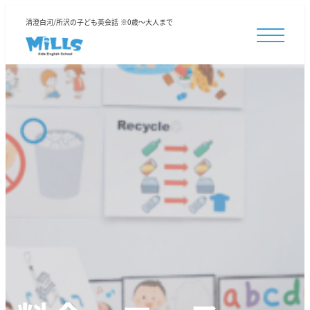
清澄白河/所沢の子ども英会話 ※0歳～大人まで