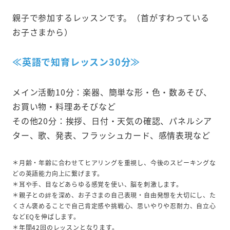
親子で参加するレッスンです。（首がすわっている
お子さまから）
≪英語で知育レッスン30分≫
メイン活動10分：楽器、簡単な形・色・数あそび、
お買い物・料理あそびなど
その他20分：挨拶、日付・天気の確認、パネルシア
ター、歌、発表、フラッシュカード、感情表現など
＊月齢・年齢に合わせてヒアリングを重視し、今後のスピーキングな
どの英語能力向上に繋げます。
＊耳や手、目などあらゆる感覚を使い、脳を刺激します。
＊親子との絆を深め、お子さまの自己表現・自由発想を大切にし、た
くさん褒めることで自己肯定感や挑戦心、思いやりや忍耐力、自立心
などEQを伸ばします。
＊年間42回のレッスンとなります。