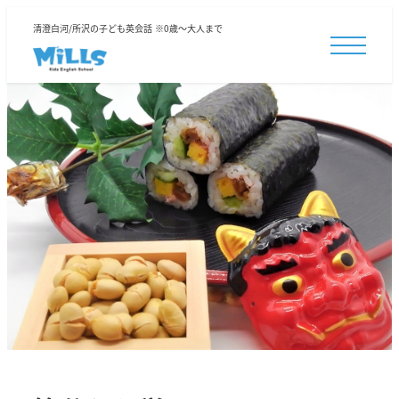
清澄白河/所沢の子ども英会話 ※0歳～大人まで