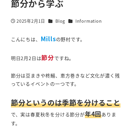
節分から学ぶ
カテゴリー
カテゴリー
2025年2月1日
Blog
Information
投稿日
Mills
こんにちは、
の野村です。
節分
明日2月2日は
ですね。
節分は豆まきや柊鰯、恵方巻きなど文化が濃く残
っているイベントの一つです。
節分というのは季節を分けること
年4回
で、実は春夏秋冬を分ける節分が
ありま
す。