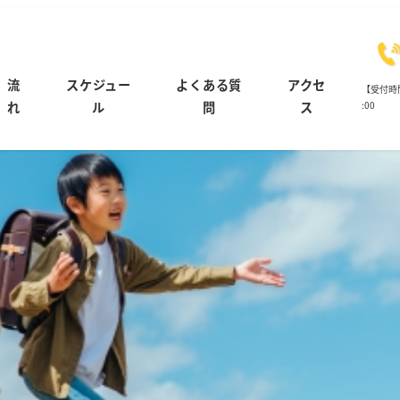
流
スケジュー
よくある質
アクセ
【受付時間】 
:00
れ
ル
問
ス