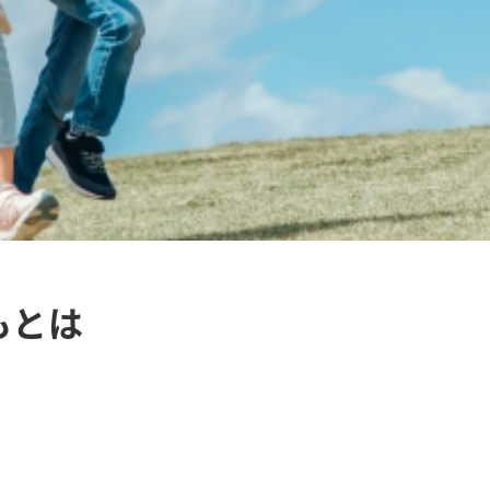
もとは
n