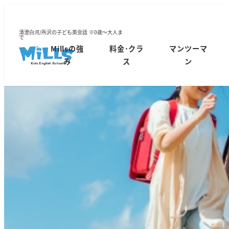
清澄白河/所沢の子ども英会話 ※0歳～大人ま
で
Millsの強
料金･クラ
マンツーマ
み
ス
ン