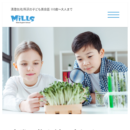
清澄白河/所沢の子ども英会話 ※0歳～大人まで